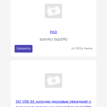
PAD
samko 5sp590
Заказать
от 11024 тенге
067 011B-SX_колодки дисковые передние! с