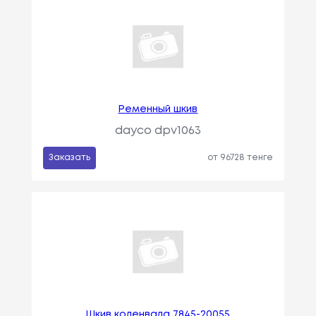
Ременный шкив
dayco dpv1063
Заказать
от 96728 тенге
Шкив коленвала 7845-20055