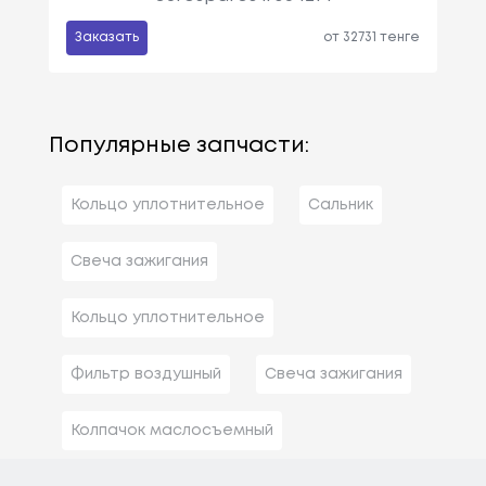
Ck (n13)
См3, Мощн
Заказать
от 32731 тенге
Ость: 73 Л.с.
/ 54 КВт.
Nissan
Laurel (jc32)
Объем: 2393
См3, Мощн
Популярные запчасти:
Ость: 128 Л.
С. / 94 КВт.
Кольцо уплотнительное
Сальник
Nissan
Sunny Ii Купе (b1
Объем: 1597
Свеча зажигания
2)
См3, Мощн
Ость: 73 Л.с.
/ 54 КВт.
Кольцо уплотнительное
Nissan
Prairie Pro (m11)
Объем: 2389
Фильтр воздушный
Свеча зажигания
См3, Мощн
Ость: 133 Л.
Колпачок маслосъемный
С. / 98 КВт.
Nissan
Sunny Ii Hatchba
Объем: 1598