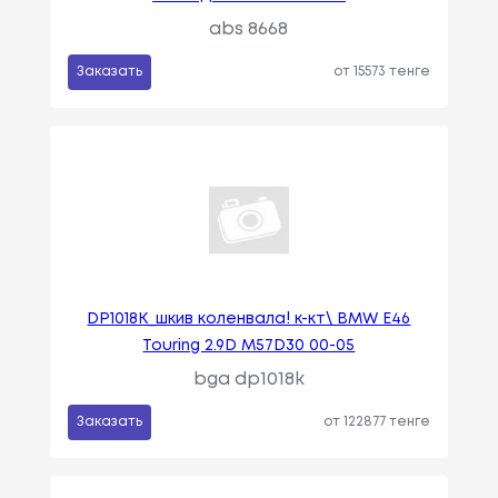
abs 8668
Заказать
от 15573 тенге
DP1018K_шкив коленвала! к-кт\ BMW E46
Touring 2.9D M57D30 00-05
bga dp1018k
Заказать
от 122877 тенге