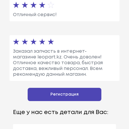
Wagon (wu11)
См3, Мощн
Ость: 102 Л.
Отличный сервис!
С. / 75 КВт.
Nissan
Bluebird (t72 , T1
Объем: 1598
2, U12)
См3, Мощн
Ость: 90 Л.с.
/ 66 КВт.
Заказал запчасть в интернет-
магазине leopart.kz. Очень доволен!
Nissan
Bluebird Station
Объем: 1952
Отличное качество товара, быстрая
Wagon (wu11)
См3, Мощн
доставка, вежливый персонал. Всем
Ость: 58 Л.с.
рекомендую данный магазин.
/ 43 КВт.
Nissan
Bluebird (t72 , T1
Объем: 1974
Регистрация
2, U12)
См3, Мощн
Ость: 105 Л.
Еще у нас есть детали для Вас:
С. / 77 КВт.
Nissan
Bluebird Station
Объем: 1952