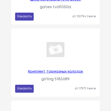
gates tvd1050a
Заказать
от 110794 тенге
Комплект тормозных колодок
girling 5183089
Заказать
от 17971 тенге