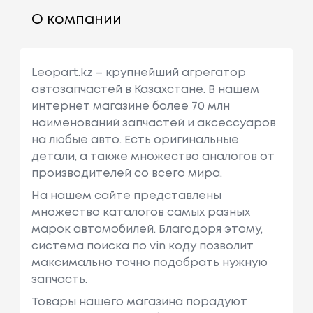
Ость: 105 Л.
О компании
С. / 77 КВт.
Nissan
Bluebird (t72 , T1
Объем: 1809
Leopart.kz – крупнейший агрегатор
2, U12)
См3, Мощн
автозапчастей в Казахстане. В нашем
Ость: 129 Л.
интернет магазине более 70 млн
С. / 95 КВт.
наименований запчастей и аксессуаров
Nissan
Bluebird Hatchb
Объем: 1974
на любые авто. Есть оригинальные
Ack (t72, T12)
См3, Мощн
детали, а также множество аналогов от
Ость: 102 Л.
производителей со всего мира.
С. / 75 КВт.
На нашем сайте представлены
множество каталогов самых разных
Nissan
Bluebird (u11)
Объем: 1952
марок автомобилей. Благодоря этому,
См3, Мощн
система поиска по vin коду позволит
Ость: 58 Л.с.
максимально точно подобрать нужную
/ 43 КВт.
запчасть.
Nissan
Bluebird Station
Объем: 1974
Товары нашего магазина порадуют