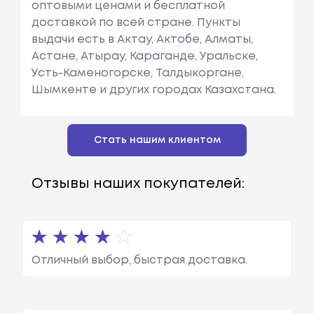
Wagon (wu11)
См3, Мощн
оптовыми ценами и бесплатной
Ость: 105 Л.
доставкой по всей стране. Пункты
С. / 77 КВт.
выдачи есть в Актау, Актобе, Алматы,
Астане, Атырау, Караганде, Уральске,
Nissan
Bluebird Hatchb
Объем: 1974
Усть-Каменогорске, Талдыкоргане,
Ack (t72, T12)
См3, Мощн
Шымкенте и других городах Казахстана.
Ость: 105 Л.
С. / 77 КВт.
Стать нашим клиентом
Nissan
Bluebird Hatchb
Объем: 1952
Ack (t72, T12)
См3, Мощн
Ость: 67 Л.с.
Отзывы наших покупателей:
/ 49 КВт.
Nissan
Bluebird (t72 , T1
Объем: 1598
2, U12)
См3, Мощн
Ость: 83 Л.с.
Отличный выбор, быстрая доставка.
/ 61 КВт.
Nissan
Bluebird Station
Объем: 1974