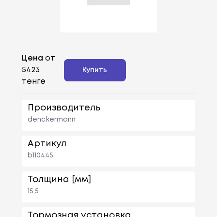
Цена
от
5423
Купить
тенге
Производитель
denckermann
Артикул
b110445
Толщина [мм]
15,5
Тормозная установка