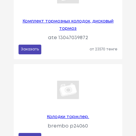
Комплект тормозных колодок, дисковый
тормоз
ate 13047039872
Заказать
от 23570 тенге
Колодки торм.пер.
brembo p24060