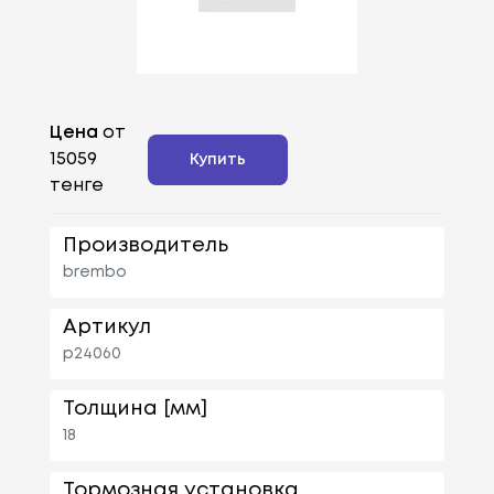
Цена
от
15059
Купить
тенге
Производитель
brembo
Артикул
p24060
Толщина [мм]
18
Тормозная установка