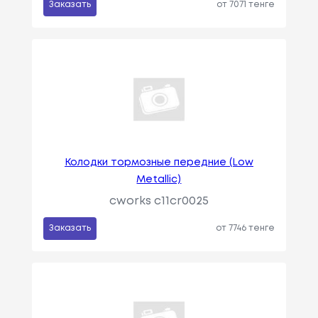
Заказать
от 7071 тенге
Колодки тормозные передние (Low
Metallic)
cworks c11cr0025
Заказать
от 7746 тенге