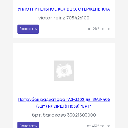
УПЛОТНИТЕЛЬНОЕ КОЛЬЦО, СТЕРЖЕНЬ КЛА
victor reinz 705426100
Заказать
от 282 тенге
Патрубок радиатора ГАЗ-3302 дв. ЗМЗ-406
(5шт) №121РШ (ГП038) "БРТ"
брт, балаково 33021303000
Заказать
от 4132 тенге