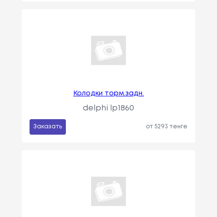
Колодки торм.задн.
delphi lp1860
Заказать
от 5293 тенге