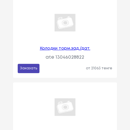
Колодки торм.зад./дат.
ate 13046028822
Заказать
от 21063 тенге