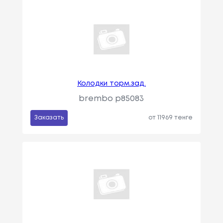
Колодки торм.зад.
brembo p85083
Заказать
от 11969 тенге