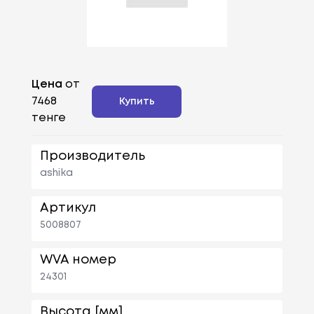
Цена
от
7468
Купить
тенге
Производитель
ashika
Артикул
5008807
WVA номер
24301
Высота [мм]