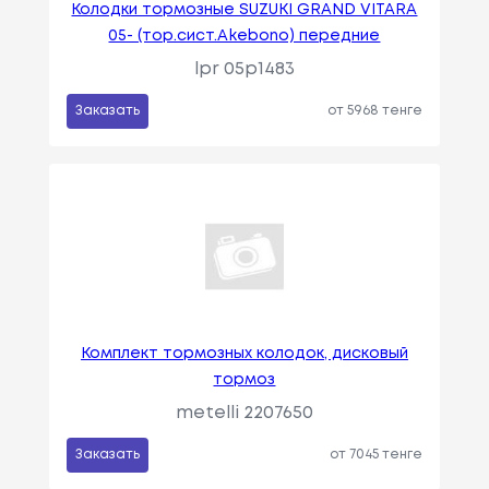
Колодки тормозные SUZUKI GRAND VITARA
05- (тор.сист.Akebono) передние
lpr 05p1483
Заказать
от 5968 тенге
Комплект тормозных колодок, дисковый
тормоз
metelli 2207650
Заказать
от 7045 тенге