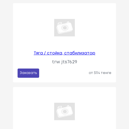
Тяга / стойка, стабилизатор
trw jts7629
Заказать
от 5114 тенге