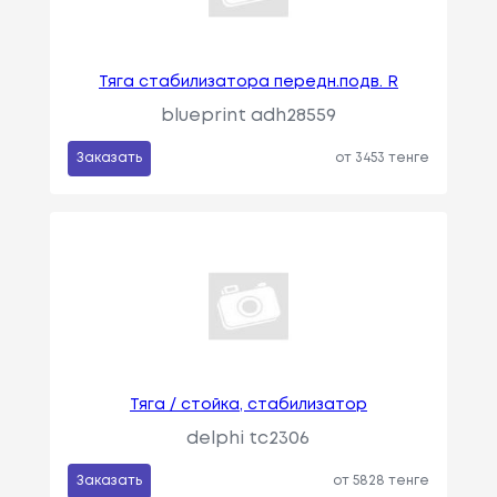
Тяга стабилизатора передн.подв. R
blueprint adh28559
Заказать
от 3453 тенге
Тяга / стойка, стабилизатор
delphi tc2306
Заказать
от 5828 тенге