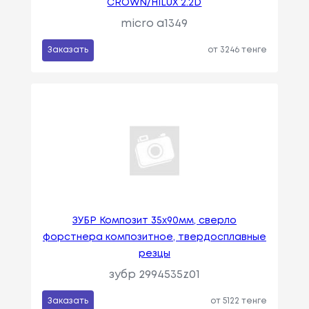
CROWN/HILUX 2.2D
micro a1349
Заказать
от 3246 тенге
ЗУБР Композит 35x90мм, сверло
форстнера композитное, твердосплавные
резцы
зубр 2994535z01
Заказать
от 5122 тенге