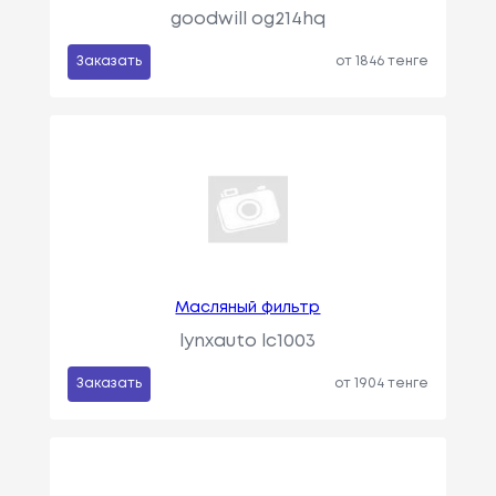
goodwill og214hq
Заказать
от 1846 тенге
Масляный фильтр
lynxauto lc1003
Заказать
от 1904 тенге