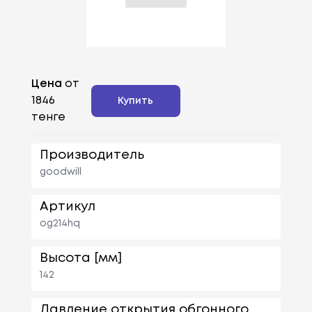
Цена
от
1846
Купить
тенге
Производитель
goodwill
Артикул
og214hq
Высота [мм]
142
Давление открытия обгонного