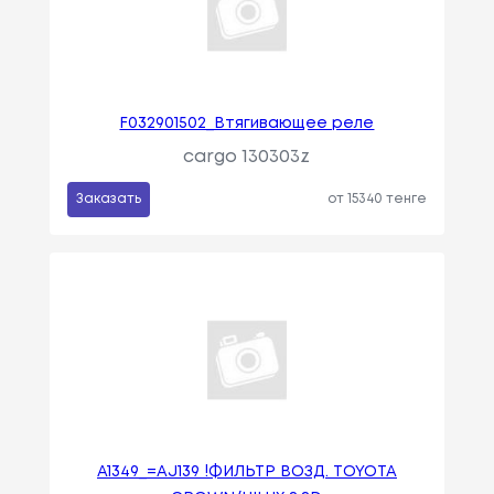
F032901502_Втягивающее реле
cargo 130303z
Заказать
от 15340 тенге
A1349_=AJ139 !ФИЛЬТР ВОЗД. TOYOTA