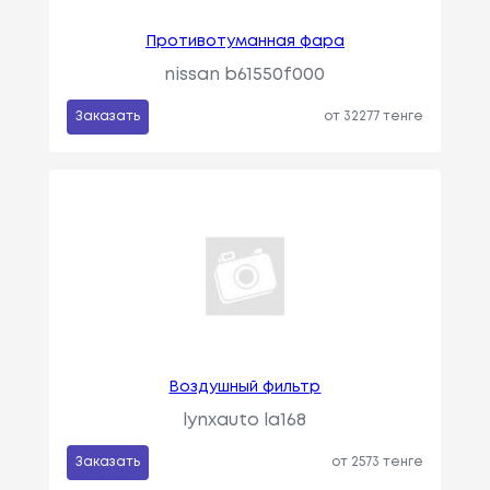
Противотуманная фара
nissan b61550f000
Заказать
от 32277 тенге
Воздушный фильтр
lynxauto la168
Заказать
от 2573 тенге