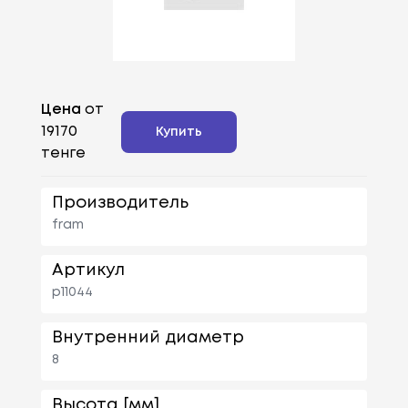
Цена
от
19170
Купить
тенге
Производитель
fram
Артикул
p11044
Внутренний диаметр
8
Высота [мм]