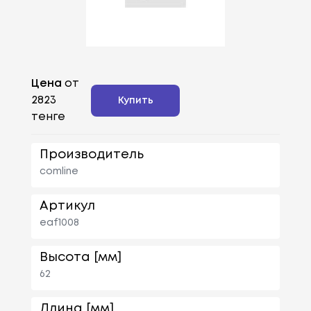
Цена
от
2823
Купить
тенге
Производитель
comline
Артикул
eaf1008
Высота [мм]
62
Длина [мм]