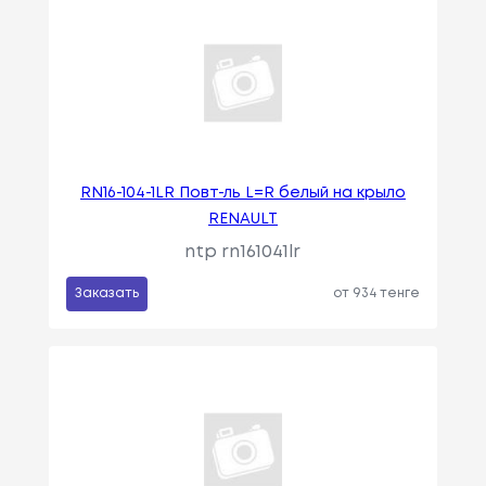
RN16-104-1LR Повт-ль L=R белый на крыло
RENAULT
ntp rn161041lr
Заказать
от 934 тенге