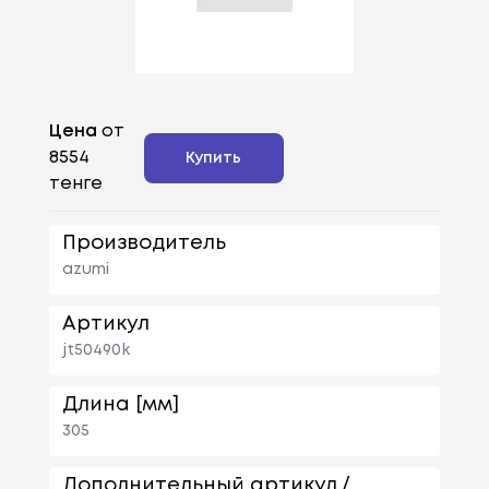
Цена
от
8554
Купить
тенге
Производитель
azumi
Артикул
jt50490k
Длина [мм]
305
Дополнительный артикул /