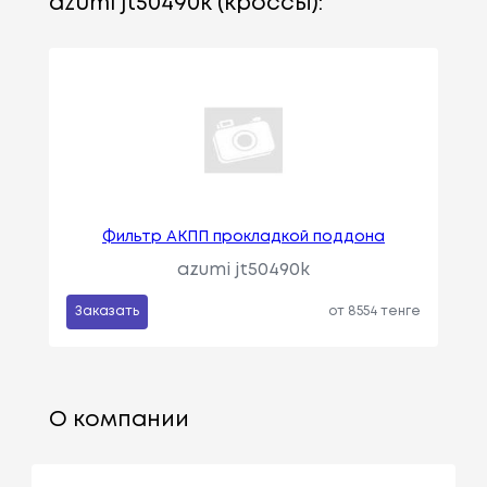
azumi jt50490k (кроссы):
Фильтр АКПП прокладкой поддона
azumi jt50490k
Заказать
от 8554 тенге
О компании