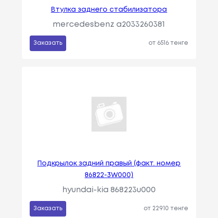
Втулка заднего стабилизатора
mercedesbenz a2033260381
Заказать
от 6516 тенге
Подкрылок задний правый (факт. номер
86822-3W000)
hyundai-kia 868223u000
Заказать
от 22910 тенге