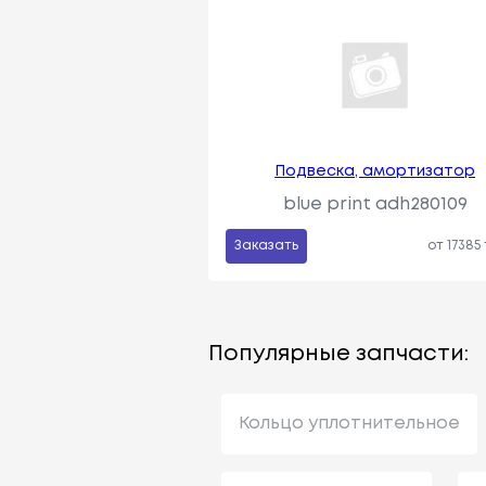
Подвеска, амортизатор
blue print adh280109
Заказать
от 17385
Популярные запчасти:
Кольцо уплотнительное