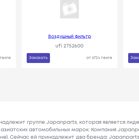
Воздушный фильтр
ufi 2752600
 тенге
Заказать
от 6724 тенге
Зак
надлежит группе Japanparts, которая является лид
 азиатских автомобильных марок. Компания Japanp
оне). Сейчас ей принадлежит два бренда: Japanparts