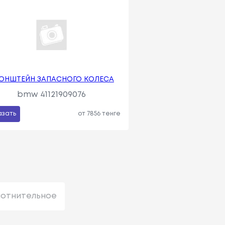
ОНШТЕЙН ЗАПАСНОГО КОЛЕСА
bmw 41121909076
азать
от 7856 тенге
лотнительное