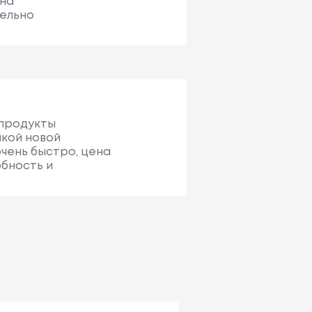
ена
тельно
 продукты
пкой новой
чень быстро, цена
бность и