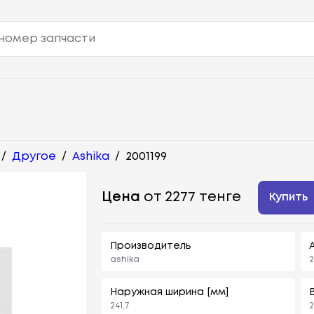
/
Другое
/
Ashika
/
2001199
Цена
от 2277 тенге
Купить
Производитель
ashika
2
Наружная ширина [мм]
241,7
2