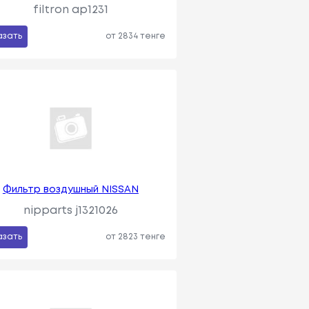
filtron ap1231
азать
от 2834 тенге
Фильтр воздушный NISSAN
nipparts j1321026
азать
от 2823 тенге