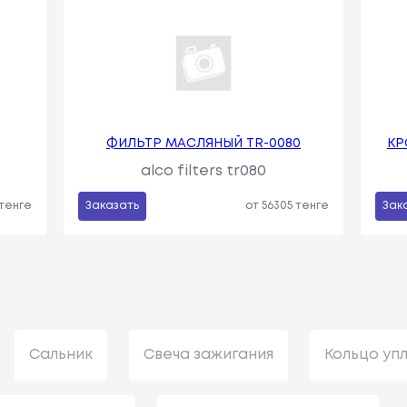
ФИЛЬТР МАСЛЯНЫЙ TR-0080
КР
alco filters tr080
 тенге
Заказать
от 56305 тенге
Зак
Сальник
Свеча зажигания
Кольцо уп