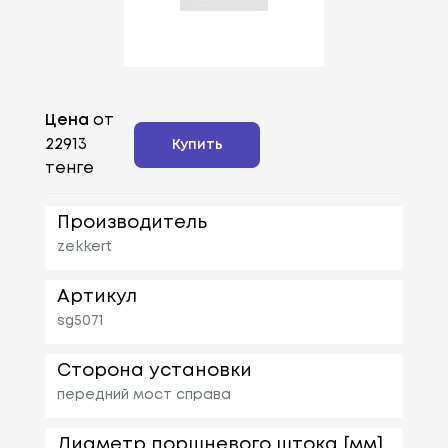
Цена
от
22913
Купить
тенге
Производитель
zekkert
Артикул
sg5071
Сторона установки
передний мост справа
Диаметр поршневого штока [мм]