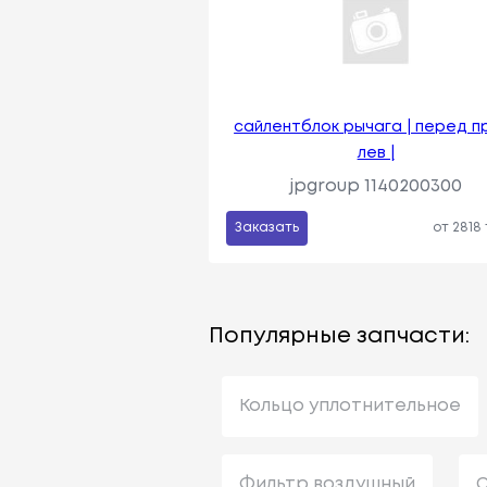
сайлентблок рычага | перед п
лев |
jpgroup 1140200300
Заказать
от 2818
Популярные запчасти:
Кольцо уплотнительное
Фильтр воздушный
С