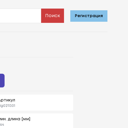
Поиск
Регистрация
ь
Артикул
g0211301
мин. длина [мм]
64