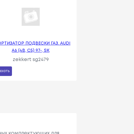
РТИЗАТОР ПОДВЕСКИ ГАЗ. AUDI
A6 (4B, C5) 97-, SK
zekkert sg2479
азать
ьных комплектующих для