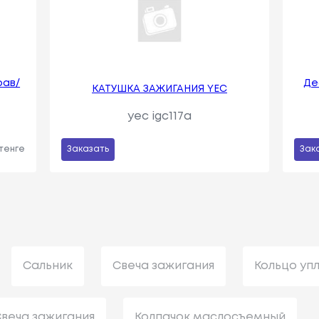
рав/
Де
КАТУШКА ЗАЖИГАНИЯ YEC
yec igc117a
 тенге
Заказать
Зак
Сальник
Свеча зажигания
Кольцо уп
веча зажигания
Колпачок маслосъемный