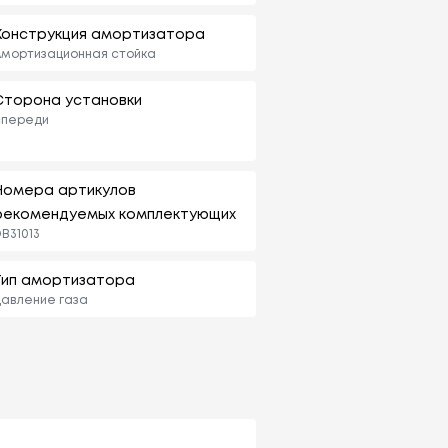
Конструкция амортизатора
мортизационная стойка
Сторона установки
спереди
Номера артикулов
рекомендуемых комплектующих
B31013
Тип амортизатора
авление газа