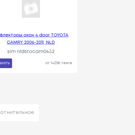
флекторы окон 4 door TOYOTA
CAMRY 2006-2011, NLD
sim nldstocam0632
азать
от 14258 тенге
лотнительное