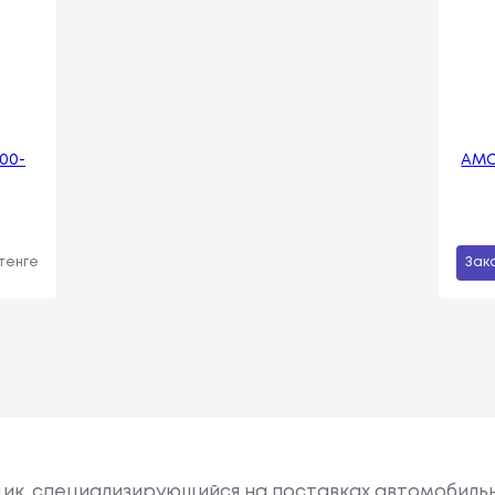
00-
АМО
 тенге
Зак
вщик, специализирующийся на поставках автомобил