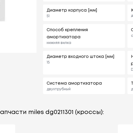
Диаметр корпуса [мм]
51
А
Способ крепления
амортизатора
нижняя вилка
Диаметр входного штока [мм]
15
D
Система амортизатора
двухтрубный
д
пчасти miles dg0211301 (кроссы):