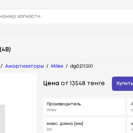
4B)
/
Амортизаторы
/
Miles
/
dg0211301
Цена
от 13548 тенге
Купит
Производитель
miles
d
макс. длина [мм]
601
4