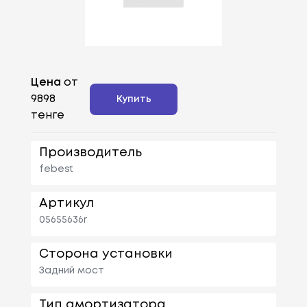
Цена
от
9898
Купить
тенге
Производитель
febest
Артикул
05655636r
Сторона установки
Задний мост
Тип амортизатора