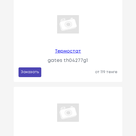
Термостат
gates th04277g1
Заказать
от 119 тенге