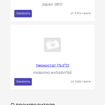
japko 38111
Заказать
от 9794 тенге
Термостат [76.5°C]
masuma wv54bn765
Заказать
от 3656 тенге