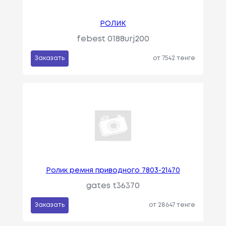
РОЛИК
febest 0188urj200
Заказать
от 7542 тенге
Ролик ремня приводного 7803-21470
gates t36370
Заказать
от 28647 тенге