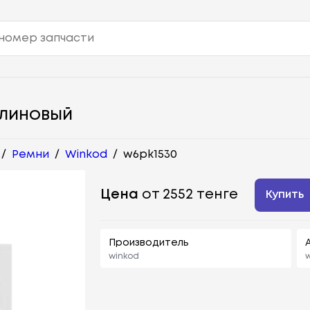
КЛИНОВЫЙ
/
Ремни
/
Winkod
/
w6pk1530
Цена
от 2552 тенге
Купить
Производитель
winkod
w