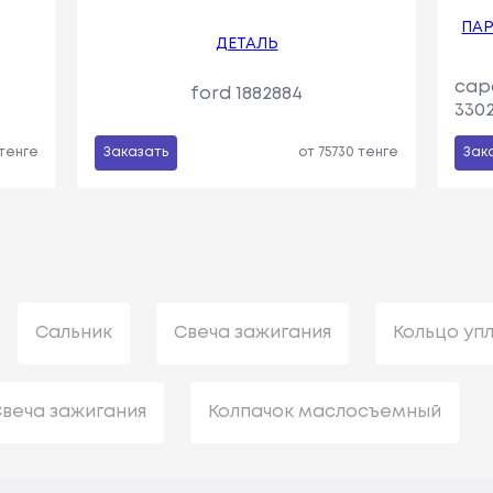
ПАР
ДЕТАЛЬ
сар
ford 1882884
330
 тенге
Заказать
от 75730 тенге
Зак
Сальник
Свеча зажигания
Кольцо уп
веча зажигания
Колпачок маслосъемный