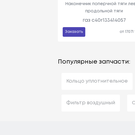
Наконечник поперчной тяги ле
продольной тяги
газ c40r133414057
Заказать
от 17071
Популярные запчасти:
Кольцо уплотнительное
Фильтр воздушный
С