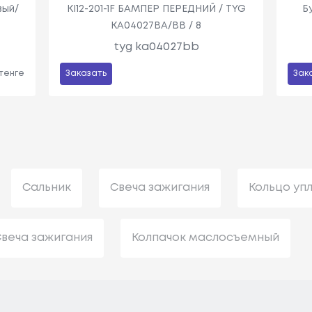
вый/
KI12-201-1F БАМПЕР ПЕРЕДНИЙ / TYG
Б
KA04027BA/BB / 8
tyg ka04027bb
 тенге
Заказать
Зак
Сальник
Свеча зажигания
Кольцо уп
веча зажигания
Колпачок маслосъемный