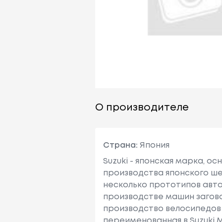
О производителе
Страна:
Япония
Suzuki - японская марка, о
производства японского шел
несколько прототипов авто
производстве машин заговори
производство велосипедов 
переименованная в Suzuki Mo