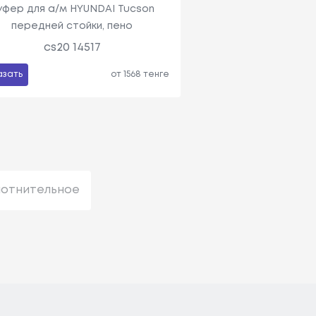
уфер для а/м HYUNDAI Tucson
передней стойки, пено
cs20 14517
азать
от 1568 тенге
лотнительное