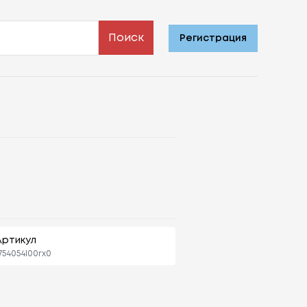
Поиск
Регистрация
Артикул
754054l00rx0