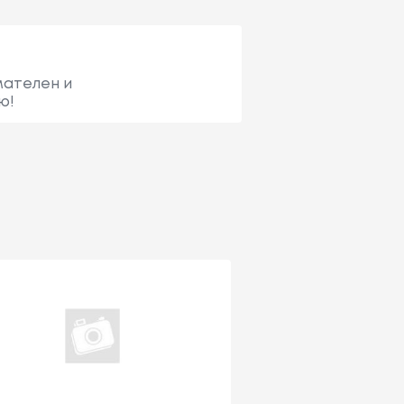
мателен и
ю!