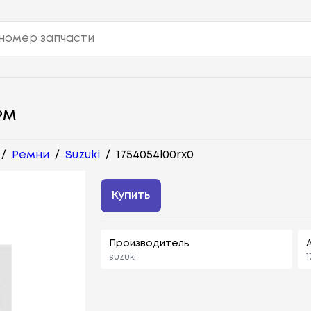
РМ
/
Ремни
/
Suzuki
/
1754054l00rx0
Купить
Производитель
suzuki
1