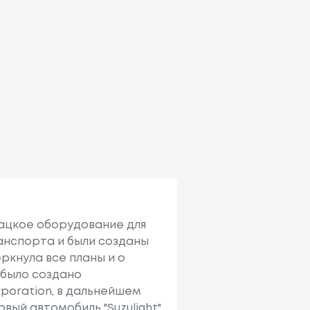
ткацкое оборудование для
ранспорта и были созданы
ркнула все планы и о
i было создано
poration, в дальнейшем
вый автомобиль "Suzulight".