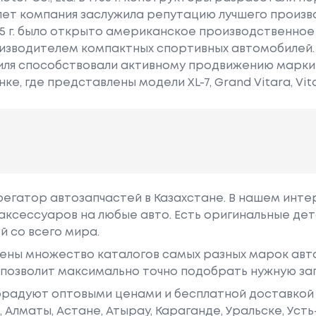
лет компания заслужила репутацию лучшего произв
985 г. было открыто американское производственно
изводителем компактных спортивных автомобилей. 
иля способствовали активному продвижению марки
е, где представлены модели XL-7, Grand Vitara, Vita
грегатор автозапчастей в Казахстане. В нашем инте
аксессуаров на любые авто. Есть оригинальные дет
й со всего мира.
ены множество каталогов самых разных марок авто
у позволит максимально точно подобрать нужную за
радуют оптовыми ценами и бесплатной доставкой 
е, Алматы, Астане, Атырау, Караганде, Уральске, Уст