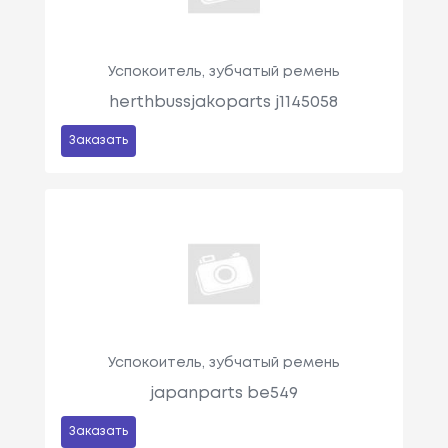
Успокоитель, зубчатый ремень
herthbussjakoparts j1145058
Заказать
Успокоитель, зубчатый ремень
japanparts be549
Заказать