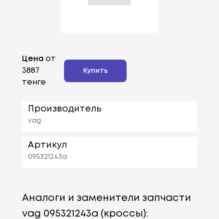
Цена
от
3887
Купить
тенге
Производитель
vag
Артикул
095321243a
Аналоги и заменители запчасти
vag 095321243a (кроссы):