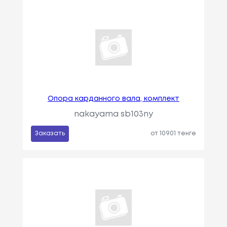
Опора карданного вала, комплект
nakayama sb103ny
Заказать
от 10901 тенге