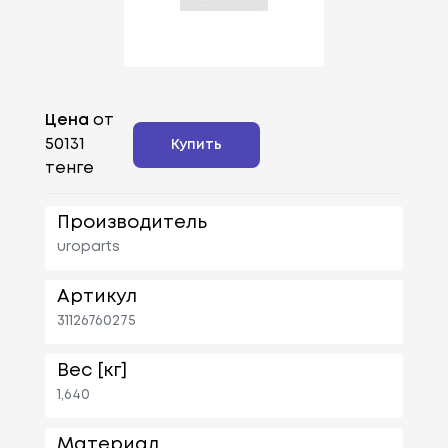
Цена
от
50131
Купить
тенге
Производитель
uroparts
Артикул
31126760275
Вес [кг]
1,640
Материал