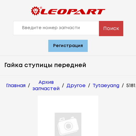
Поиск
Регистрация
Гайка ступицы передней
Архив
Главная
/
/
Другое
/
Tytaeyang
/
518
запчастей