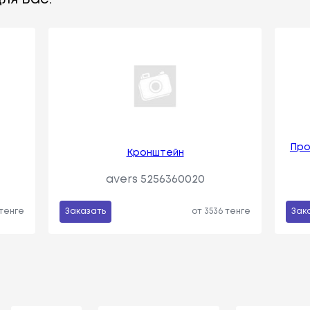
Про
Кронштейн
avers 5256360020
 тенге
Заказать
от 3536 тенге
Зак