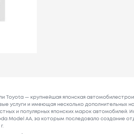
или Toyota — крупнейшая японская автомобилестро
е услуги и имеющая несколько дополнительных на
естных и популярных японских марок автомобилей. Ист
oda Model AA, за которым последовало создание о
г.