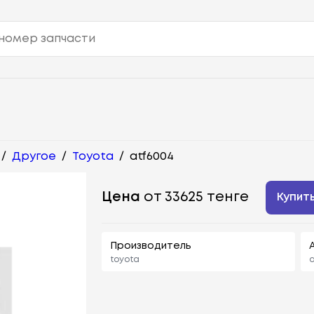
/
Другое
/
Toyota
/
atf6004
Цена
от 33625 тенге
Купит
Производитель
toyota
a