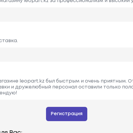
магазину leopart.kz за профессионализм и высокий 
ставка.
агазине leopart.kz был быстрым и очень приятным. 
авки и дружелюбный персонал оставили только по
ендую!
Регистрация
ля Вас: