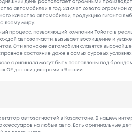
годняшний день располагает огромными производс
ство автомобилей в год. За счет охвата огромной 
ного качества автомобилей, продукцию гиганта в
о всему миру.
ный процесс, позволяющий компании Тойота в реа
аждой автозапчасти, вызывает восхищение и уваже
ентов. Эти японские автомобили славятся высочайш
правное состояние даже в самых суровых условиях
азе оригинала могут быть поставлены под брендом Dr
ак ОЕ детали дилерами в Японии.
грегатор автозапчастей в Казахстане. В нашем инте
аксессуаров на любые авто. Есть оригинальные дет