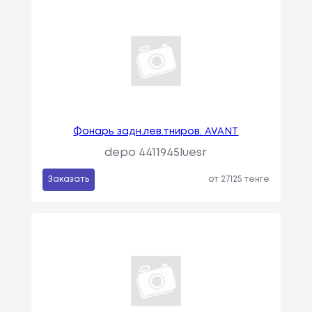
Фонарь задн.лев.тниров. AVANT
depo 4411945luesr
Заказать
от 27125 тенге