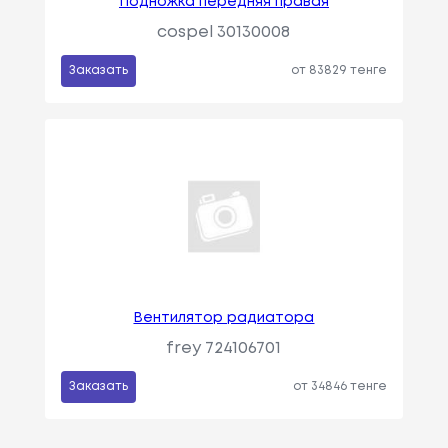
Подножка передняя правая
cospel 30130008
Заказать
от 83829 тенге
Вентилятор радиатора
frey 724106701
Заказать
от 34846 тенге