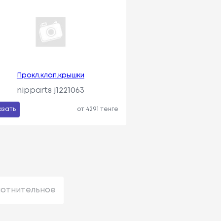
Прокл.клап.крышки
nipparts j1221063
азать
от 4291 тенге
лотнительное