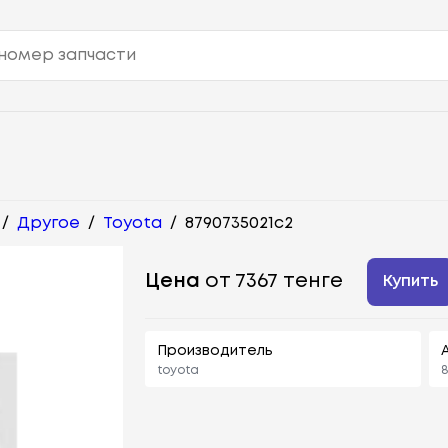
/
Другое
/
Toyota
/
8790735021c2
Цена
от 7367 тенге
Купить
Производитель
toyota
8