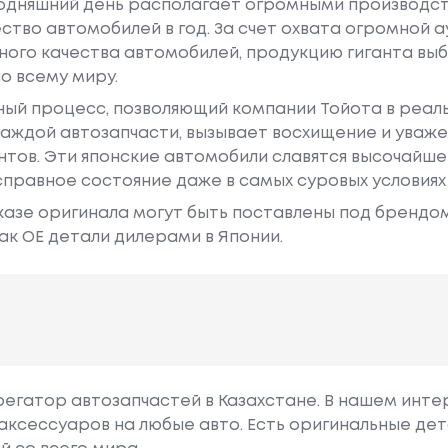
годняшний день располагает огромными производс
ство автомобилей в год. За счет охвата огромной 
ного качества автомобилей, продукцию гиганта в
о всему миру.
ный процесс, позволяющий компании Тойота в реа
аждой автозапчасти, вызывает восхищение и уваже
ентов. Эти японские автомобили славятся высочайш
правное состояние даже в самых суровых условиях
азе оригинала могут быть поставлены под брендом Dr
ак ОЕ детали дилерами в Японии.
грегатор автозапчастей в Казахстане. В нашем инте
аксессуаров на любые авто. Есть оригинальные дет