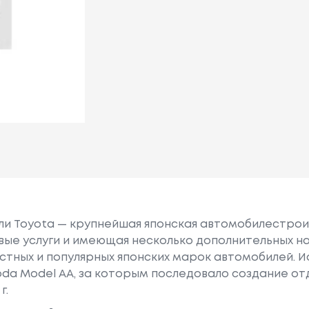
или Toyota — крупнейшая японская автомобилестро
е услуги и имеющая несколько дополнительных на
естных и популярных японских марок автомобилей. Ист
oda Model AA, за которым последовало создание о
г.