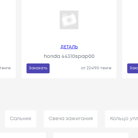
ДЕТАЛЬ
honda 44310spap00
 тенге
Заказать
от 224190 тенге
Зак
Сальник
Свеча зажигания
Кольцо уп