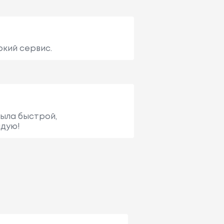
окий сервис.
была быстрой,
ндую!