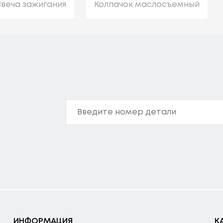
веча зажигания
Колпачок маслосъемный
ИНФОРМАЦИЯ
К