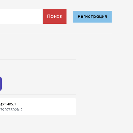
Поиск
Регистрация
Артикул
790735021c2