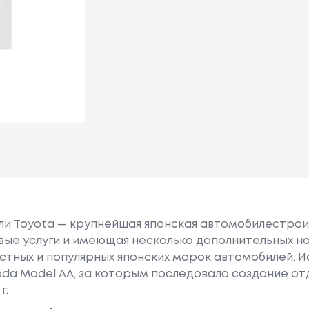
или Toyota — крупнейшая японская автомобилестро
е услуги и имеющая несколько дополнительных на
естных и популярных японских марок автомобилей. Ист
oda Model AA, за которым последовало создание о
г.