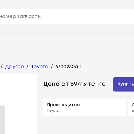
/
Другое
/
Toyota
/
6700230a11
Цена
от 89413 тенге
Купит
Производитель
toyota
6