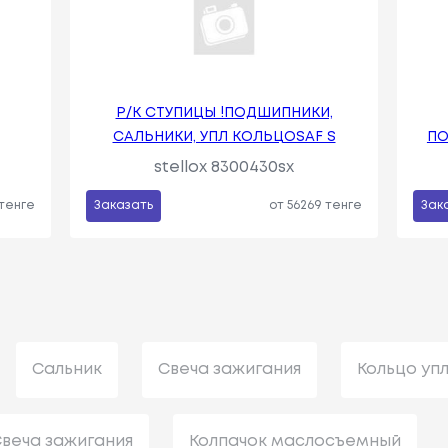
Р/К СТУПИЦЫ !ПОДШИПНИКИ,
САЛЬНИКИ, УПЛ КОЛЬЦОSAF S
ПО
stellox 8300430sx
 тенге
Заказать
от 56269 тенге
Зак
Сальник
Свеча зажигания
Кольцо уп
веча зажигания
Колпачок маслосъемный