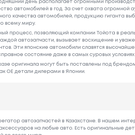
годняшний день располагает огромными производс
ство автомобилей в год. За счет охвата огромной 
ного качества автомобилей, продукцию гиганта в
о всему миру.
ный процесс, позволяющий компании Тойота в реа
аждой автозапчасти, вызывает восхищение и уваже
ентов. Эти японские автомобили славятся высочайш
правное состояние даже в самых суровых условиях
азе оригинала могут быть поставлены под брендом Dr
ак ОЕ детали дилерами в Японии.
грегатор автозапчастей в Казахстане. В нашем инте
аксессуаров на любые авто. Есть оригинальные дет