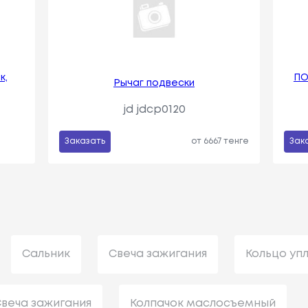
к,
ПО
Рычаг подвески
jd jdcp0120
Заказать
от 6667 тенге
Зак
Сальник
Свеча зажигания
Кольцо уп
веча зажигания
Колпачок маслосъемный