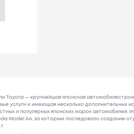
или Toyota — крупнейшая японская автомобилестро
е услуги и имеющая несколько дополнительных на
естных и популярных японских марок автомобилей. Ист
oda Model AA, за которым последовало создание о
г.