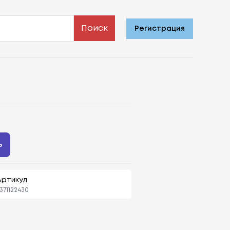
Поиск
Регистрация
ь
Артикул
371122430