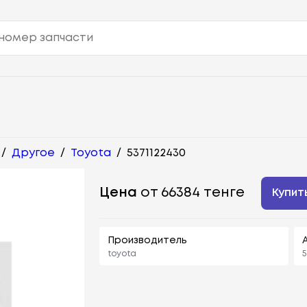
/
Другое
/
Toyota
/
5371122430
Цена
от 66384 тенге
Купит
Производитель
toyota
5