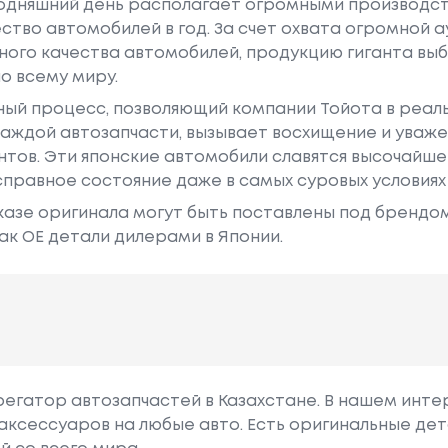
годняшний день располагает огромными производс
ство автомобилей в год. За счет охвата огромной 
ного качества автомобилей, продукцию гиганта в
о всему миру.
ный процесс, позволяющий компании Тойота в реа
аждой автозапчасти, вызывает восхищение и уваже
ентов. Эти японские автомобили славятся высочайш
правное состояние даже в самых суровых условиях
азе оригинала могут быть поставлены под брендом Dr
ак ОЕ детали дилерами в Японии.
грегатор автозапчастей в Казахстане. В нашем инте
аксессуаров на любые авто. Есть оригинальные дет