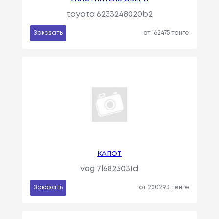
toyota 6233248020b2
Заказать
от 162475 тенге
КАПОТ
vag 7l6823031d
Заказать
от 200293 тенге