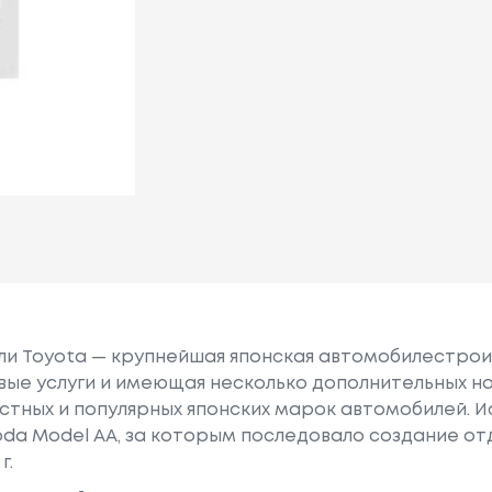
или Toyota — крупнейшая японская автомобилестро
е услуги и имеющая несколько дополнительных на
естных и популярных японских марок автомобилей. Ист
oda Model AA, за которым последовало создание о
г.