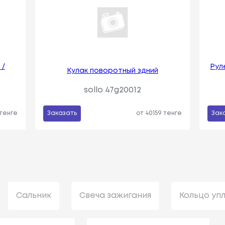
 /
Рул
Кулак поворотный здний
sollo 47g20012
 тенге
Заказать
от 40159 тенге
Зак
Сальник
Свеча зажигания
Кольцо уп