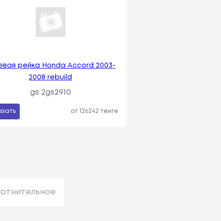
евая рейка Honda Accord 2003-
2008 rebuild
gs 2gs2910
азать
от 126242 тенге
лотнительное