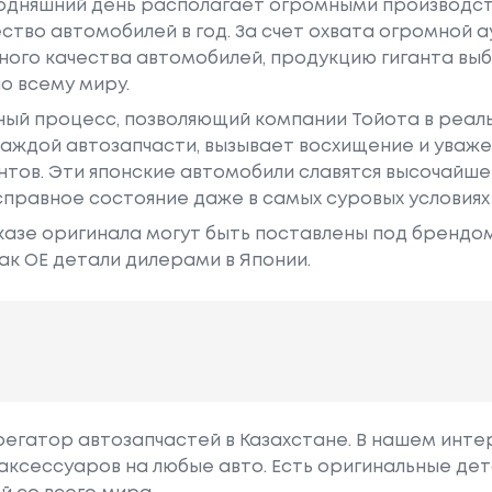
годняшний день располагает огромными производс
ство автомобилей в год. За счет охвата огромной 
ного качества автомобилей, продукцию гиганта в
о всему миру.
ный процесс, позволяющий компании Тойота в реа
аждой автозапчасти, вызывает восхищение и уваже
ентов. Эти японские автомобили славятся высочайш
правное состояние даже в самых суровых условиях
азе оригинала могут быть поставлены под брендом Dr
ак ОЕ детали дилерами в Японии.
грегатор автозапчастей в Казахстане. В нашем инте
аксессуаров на любые авто. Есть оригинальные дет