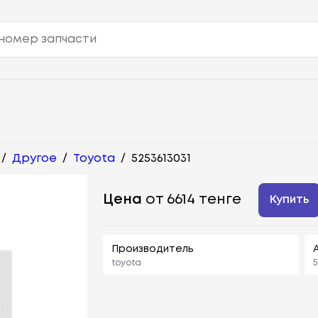
/
Другое
/
Toyota
/
5253613031
Цена
от 6614 тенге
Купить
Производитель
toyota
5