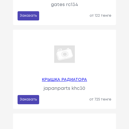
gates rc134
Заказать
от 122 тенге
КРЫШКА РАДИАТОРА
japanparts khc30
Заказать
от 725 тенге