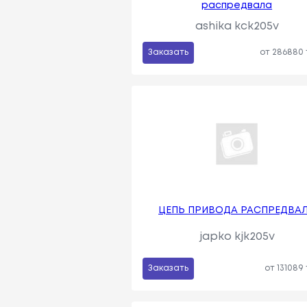
распредвала
ashika kck205v
Заказать
от 286880
ЦЕПЬ ПРИВОДА РАСПРЕДВА
japko kjk205v
Заказать
от 131089