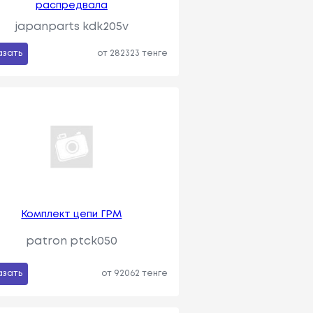
распредвала
japanparts kdk205v
азать
от 282323 тенге
Комплект цепи ГРМ
patron ptck050
азать
от 92062 тенге