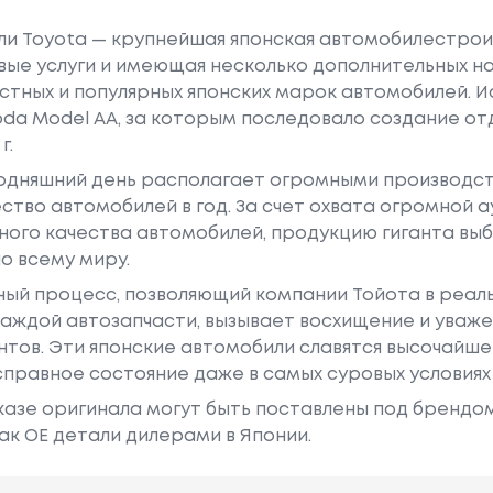
или Toyota — крупнейшая японская автомобилестро
е услуги и имеющая несколько дополнительных на
естных и популярных японских марок автомобилей. Ист
oda Model AA, за которым последовало создание о
г.
годняшний день располагает огромными производс
ство автомобилей в год. За счет охвата огромной 
ного качества автомобилей, продукцию гиганта в
о всему миру.
ный процесс, позволяющий компании Тойота в реа
аждой автозапчасти, вызывает восхищение и уваже
ентов. Эти японские автомобили славятся высочайш
правное состояние даже в самых суровых условиях
азе оригинала могут быть поставлены под брендом Dr
ак ОЕ детали дилерами в Японии.