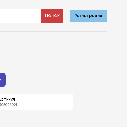
Поиск
Регистрация
ь
Артикул
305028021