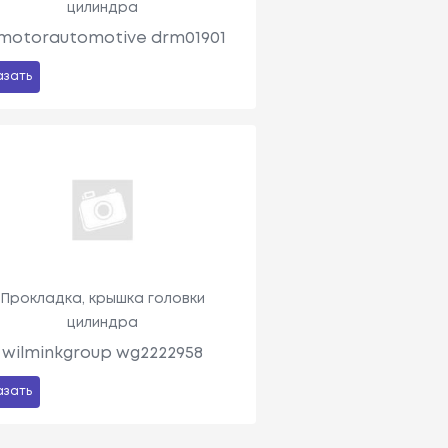
цилиндра
motorautomotive drm01901
азать
Прокладка, крышка головки
цилиндра
wilminkgroup wg2222958
азать