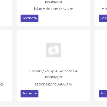
цилиндра
blueprint adt36759c
dr
Заказать
Зак
и
Прокладка, крышка головки
цилиндра
62
stark skgrc0480076
Заказать
Зак