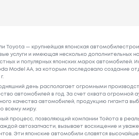
или Toyota — крупнейшая японская автомобилестро
е услуги и имеющая несколько дополнительных на
естных и популярных японских марок автомобилей. Ист
oda Model AA, за которым последовало создание о
г.
годняшний день располагает огромными производс
ство автомобилей в год. За счет охвата огромной 
ного качества автомобилей, продукцию гиганта в
о всему миру.
ный процесс, позволяющий компании Тойота в реа
аждой автозапчасти, вызывает восхищение и уваже
ентов. Эти японские автомобили славятся высочайш