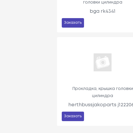
головки цилиндра
bga rk4341
Заказать
Прокладка, крышка головк
цилиндра
herthbussjakoparts j12220
Заказать