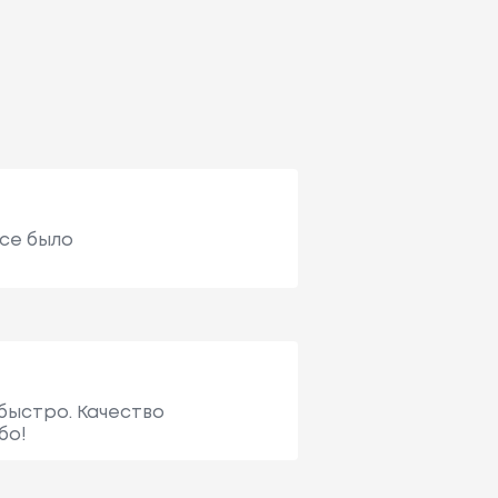
Все было
 быстро. Качество
бо!