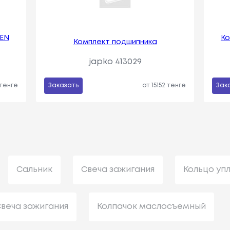
EN
Ко
Комплект подшипника
japko 413029
 тенге
Заказать
от 15152 тенге
Зак
Сальник
Свеча зажигания
Кольцо уп
веча зажигания
Колпачок маслосъемный