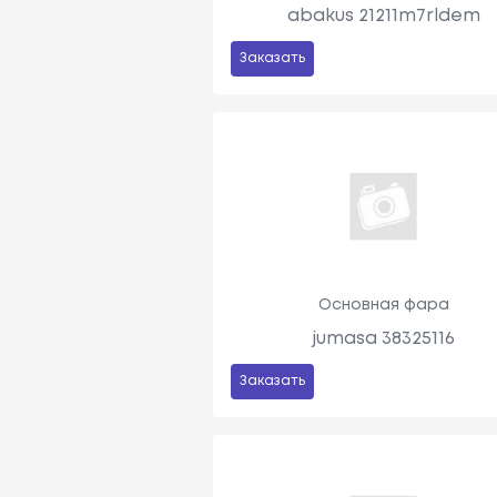
abakus 21211m7rldem
Заказать
Основная фара
jumasa 38325116
Заказать