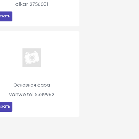
alkar 2756031
азать
Основная фара
vanwezel 5389962
азать