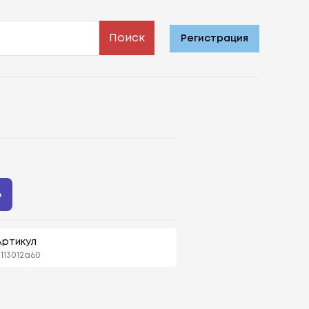
Поиск
Регистрация
ь
Артикул
113012a60