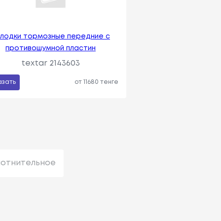
лодки тормозные передние с
противошумной пластин
textar 2143603
азать
от 11680 тенге
лотнительное