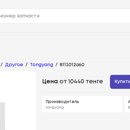
/
Другое
/
Tongyang
/
8113012a60
Цена
от 10440 тенге
Купит
Производитель
tongyang
8