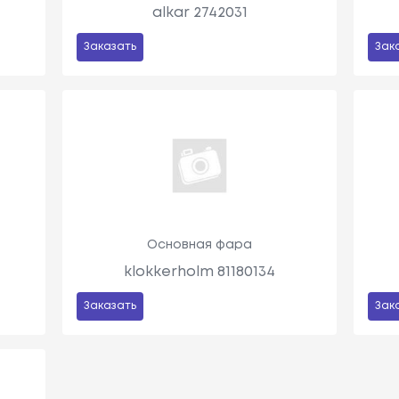
alkar 2742031
Заказать
Зак
Основная фара
klokkerholm 81180134
Заказать
Зак