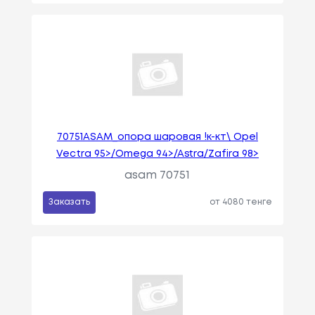
70751ASAM_опора шаровая !к-кт\ Opel
Vectra 95>/Omega 94>/Astra/Zafira 98>
asam 70751
Заказать
от 4080 тенге