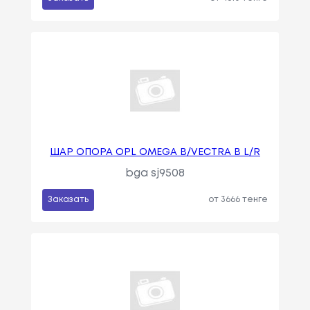
ШАР ОПОРА OPL OMEGA B/VECTRA B L/R
bga sj9508
Заказать
от 3666 тенге