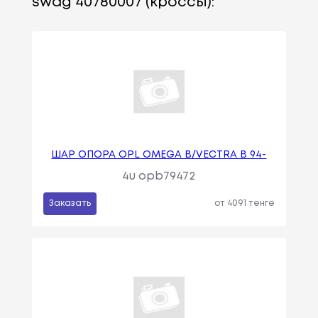
swag 40780007 (кроссы):
ШАР ОПОРА OPL OMEGA B/VECTRA B 94-
4u opb79472
Заказать
от 4091 тенге