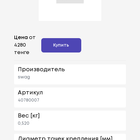
Цена
от
4280
Купить
тенге
Производитель
swag
Артикул
40780007
Вес [кг]
0,520
Диаметр точек крепления [мм]