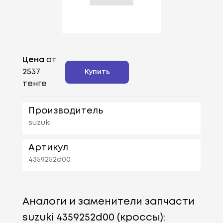
Цена
от
2537
Купить
тенге
Производитель
suzuki
Артикул
4359252d00
Аналоги и заменители запчасти
suzuki 4359252d00 (кроссы):