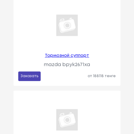
Тормозной суппорт
mazda bpyk2671xa
Заказать
от 188118 тенге