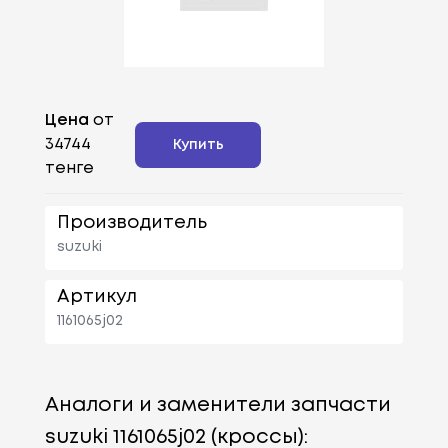
Цена
от
34744
Купить
тенге
Производитель
suzuki
Артикул
1161065j02
Аналоги и заменители запчасти
suzuki 1161065j02 (кроссы):