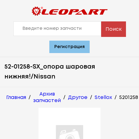
Поиск
Регистрация
52-01258-SX_опора шаровая
нижняя!/Nissan
Архив
Главная
/
/
Другое
/
Stellox
/
5201258
запчастей