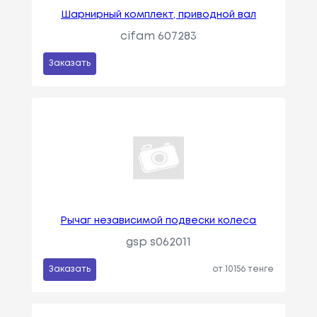
Шарнирный комплект, приводной вал
cifam 607283
Заказать
Рычаг независимой подвески колеса
gsp s062011
Заказать
от 10156 тенге