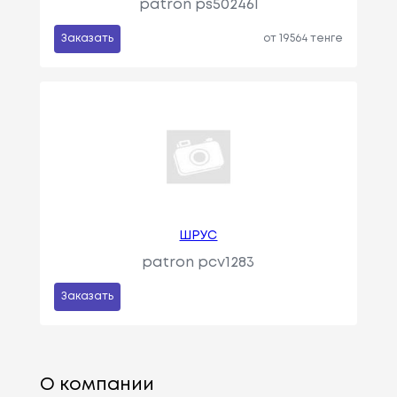
patron ps50246l
Заказать
от 19564 тенге
ШРУС
patron pcv1283
Заказать
О компании