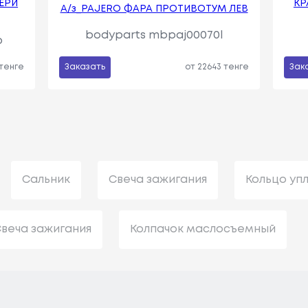
ЕРИ
КР
А/з_PAJERO ФАРА ПРОТИВОТУМ ЛЕВ
bodyparts mbpaj00070l
b
 тенге
Заказать
от 22643 тенге
Зак
Сальник
Свеча зажигания
Кольцо уп
веча зажигания
Колпачок маслосъемный