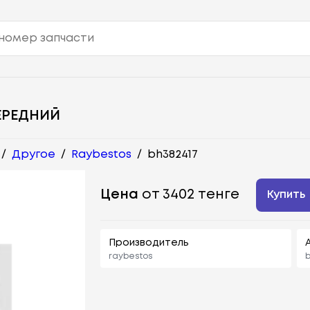
ЕРЕДНИЙ
/
Другое
/
Raybestos
/
bh382417
Цена
от 3402 тенге
Купить
Производитель
raybestos
b