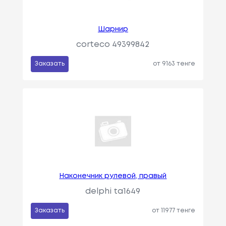
Шарнир
corteco 49399842
Заказать
от 9163 тенге
Наконечник рулевой, правый
delphi ta1649
Заказать
от 11977 тенге