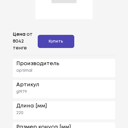
Цена
от
8042
Купить
тенге
Производитель
optimal
Артикул
g1979
Длина [мм]
220
Размер конуса [мм]