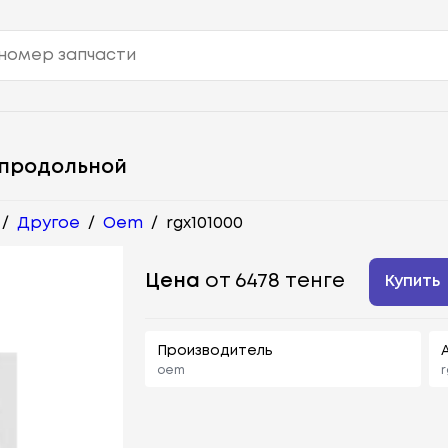
 продольной
/
Другое
/
Oem
/
rgx101000
Цена
от 6478 тенге
Купить
Производитель
oem
r