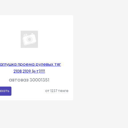
аглушка проема рулевых тяг
2108,2109 (к-т)!!!!
автоваз 30001351
азать
от 1237 тенге