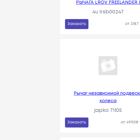
РЫЧАГА LROV FREELANDER 
4u lrsb00247
Заказать
от 3187
Рычаг независимой подвеск
колеса
japko 71l05
Заказать
от 49908