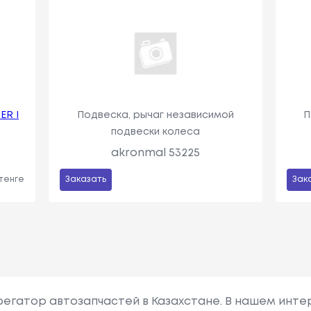
ER I
Подвеска, рычаг независимой
П
подвески колеса
akronmal 53225
 тенге
Заказать
Зак
грегатор автозапчастей в Казахстане. В нашем инте