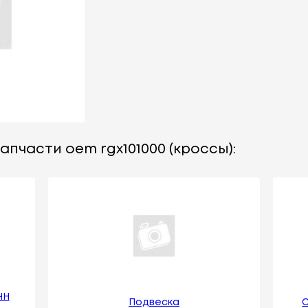
апчасти oem rgx101000 (кроссы):
ЧН
Подвеска
С