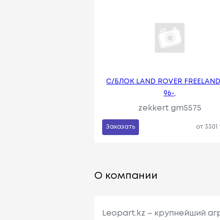
С/БЛОК LAND ROVER FREELAND
96-,
zekkert gm5575
Заказать
от 3301
О компании
Leopart.kz – крупнейший а