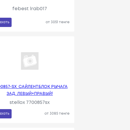
febest lrab017
азать
от 3051 тенге
00857-SX_САЙЛЕНТБЛОК РЫЧАГА
ЗАД. ЛЕВЫЙ+ПРАВЫЙ!
stellox 7700857sx
азать
от 3085 тенге