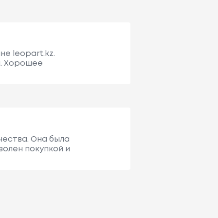
е leopart.kz.
я. Хорошее
чества. Она была
волен покупкой и