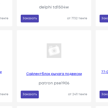
I
delphi td1504w
 тенге
Заказать
от 7732 тенге
Зак
и
77-
Сайлентблок рычага подвески
patron pse1906
 тенге
Заказать
от 2411 тенге
Зак