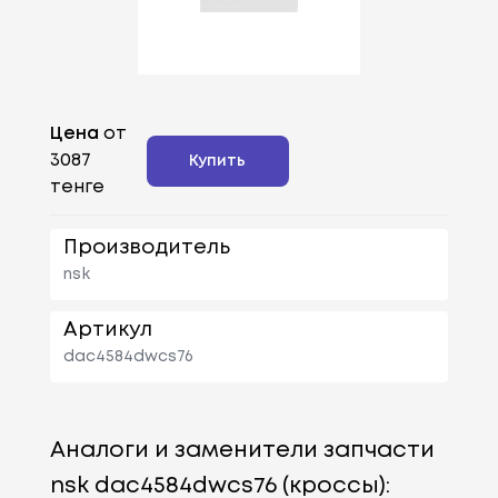
Цена
от
3087
Купить
тенге
Производитель
nsk
Артикул
dac4584dwcs76
Аналоги и заменители запчасти
nsk dac4584dwcs76 (кроссы):