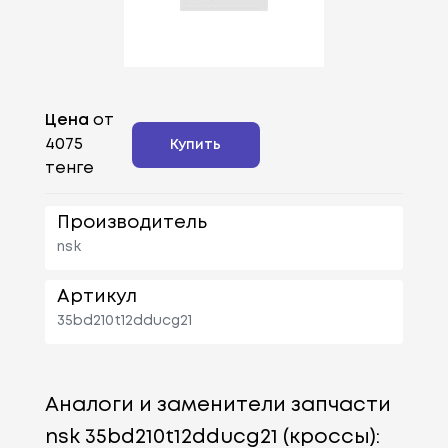
Цена
от
4075
Купить
тенге
Производитель
nsk
Артикул
35bd210t12dducg21
Аналоги и заменители запчасти
nsk 35bd210t12dducg21 (кроссы):