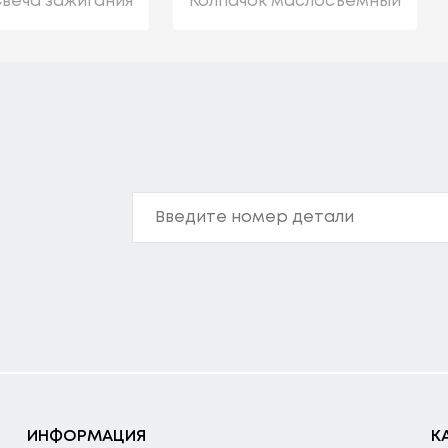
веча зажигания
Колпачок маслосъемный
ИНФОРМАЦИЯ
К