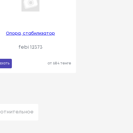
Опора, стабилизатор
febi 12373
азать
от 684 тенге
лотнительное