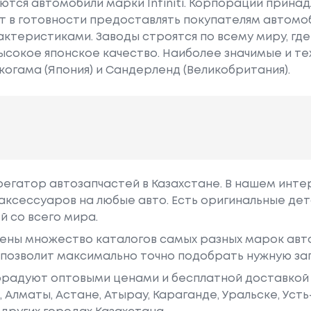
тся автомобили марки Infiniti. Корпорации принад
т в готовности предоставлять покупателям автомоб
ктеристиками. Заводы строятся по всему миру, гд
ысокое японское качество. Наиболее значимые и т
когама (Япония) и Сандерленд (Великобритания).
грегатор автозапчастей в Казахстане. В нашем инте
аксессуаров на любые авто. Есть оригинальные дет
й со всего мира.
ены множество каталогов самых разных марок авто
у позволит максимально точно подобрать нужную за
радуют оптовыми ценами и бесплатной доставкой 
е, Алматы, Астане, Атырау, Караганде, Уральске, Уст