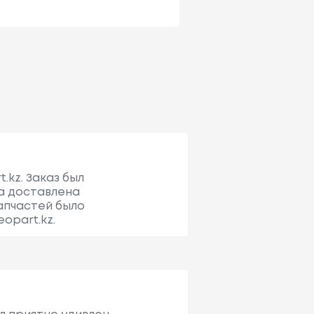
.kz. Заказ был
а доставлена
запчастей было
opart.kz.