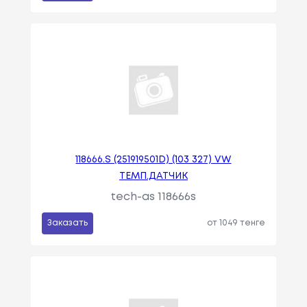
118666.S (251919501D) (103 327) VW
ТЕМП.ДАТЧИК
tech-as 118666s
Заказать
от 1049 тенге