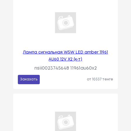
Лампа сигнальная W5W LED amber 11961
AU60 12V X2 (к-т)
nsii0023745648 11961au60x2
Заказать
от 10337 тенге